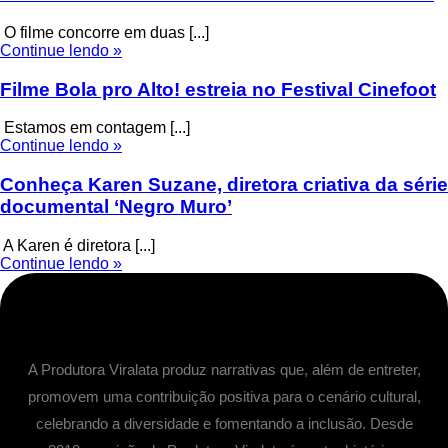
O filme concorre em duas [...]
Continue lendo »
Filme Bola pro Alto! estreia no Festival Cinefoot
Estamos em contagem [...]
Continue lendo »
Conheça Karen Suzane, diretora criativa da série
documental ‘Negro Muro’
A Karen é diretora [...]
Continue lendo »
A Produtora Viralata produz narrativas que, além de entreter,
promovem uma contribuição positiva para o cenário cultural,
celebrando a diversidade e fomentando a inclusão. Desde