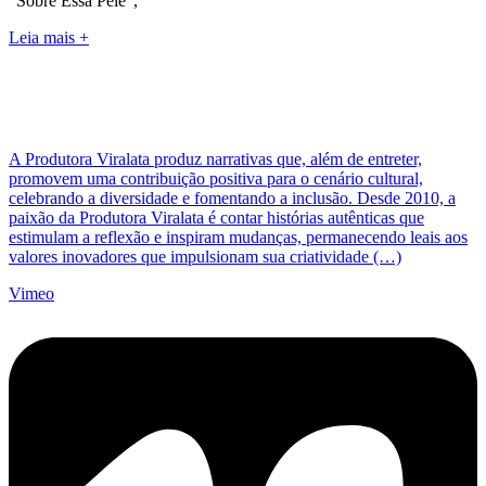
“Sobre Essa Pele”,
Leia mais +
A Produtora Viralata produz narrativas que, além de entreter,
promovem uma contribuição positiva para o cenário cultural,
celebrando a diversidade e fomentando a inclusão. Desde 2010, a
paixão da Produtora Viralata é contar histórias autênticas que
estimulam a reflexão e inspiram mudanças, permanecendo leais aos
valores inovadores que impulsionam sua criatividade (…)
Vimeo