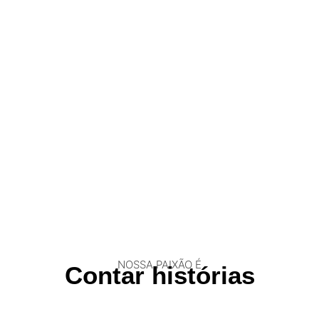
NOSSA PAIXÃO É
Contar histórias