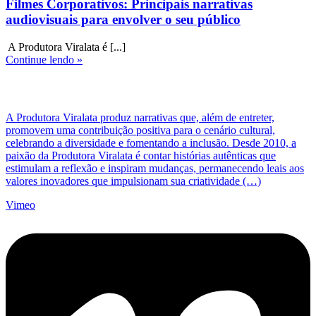
Filmes Corporativos: Principais narrativas
audiovisuais para envolver o seu público
A Produtora Viralata é [...]
Continue lendo »
A Produtora Viralata produz narrativas que, além de entreter,
promovem uma contribuição positiva para o cenário cultural,
celebrando a diversidade e fomentando a inclusão. Desde 2010, a
paixão da Produtora Viralata é contar histórias autênticas que
estimulam a reflexão e inspiram mudanças, permanecendo leais aos
valores inovadores que impulsionam sua criatividade (…)
Vimeo