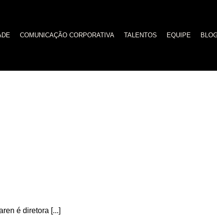
ADE
COMUNICAÇÃO CORPORATIVA
TALENTOS
EQUIPE
BLO
e documental ‘Negro Muro’
ren é diretora [...]