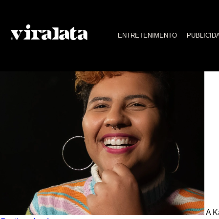
negro muro
ENTRETENIMENTO
PUBLICID
Conheça Karen Suzane, diretora criativa da séri
A Ka