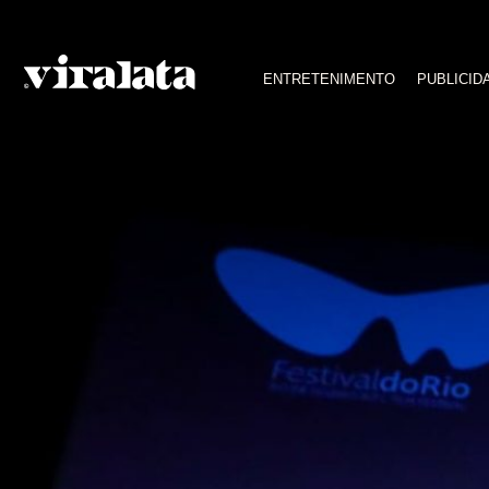
bernardo florim
ENTRETENIMENTO
PUBLICID
Filme Avenida Beira-Mar é premiado como Melhor 