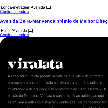
Longa-metragem Avenida [...]
Continue lendo »
Avenida Beira-Mar vence prêmio de Melhor Dire
Filme “Avenida [...]
Continue lendo »
A Produtora Viralata produz narrativas que, além de entreter,
promovem uma contribuição positiva para o cenário cultural,
celebrando a diversidade e fomentando a inclusão. Desde 2010,
paixão da Produtora Viralata é contar histórias autênticas que
estimulam a reflexão e inspiram mudanças, permanecendo leai