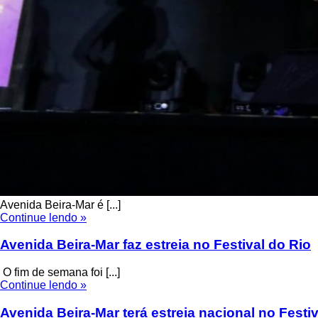
Avenida Beira-Mar é [...]
Continue lendo »
Avenida Beira-Mar faz estreia no Festival do Rio
O fim de semana foi [...]
Continue lendo »
Avenida Beira-Mar terá estreia nacional no Festiv