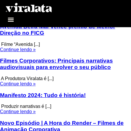
audiovisual
Avenida Beira-Mar vence prêmio de Melhor
COMUNICAÇÃO CORPORATIVA
Direção no FICG
Filme “Avenida [...]
Continue lendo »
Filmes Corporativos: Principais narrativas
audiovisuais para envolver o seu público
A Produtora Viralata é [...]
Continue lendo »
Manifesto 2024: Tudo é história!
Produzir narrativas é [...]
Continue lendo »
Novo Episódio | A Hora do Render – Filmes de
Animação Corporativa