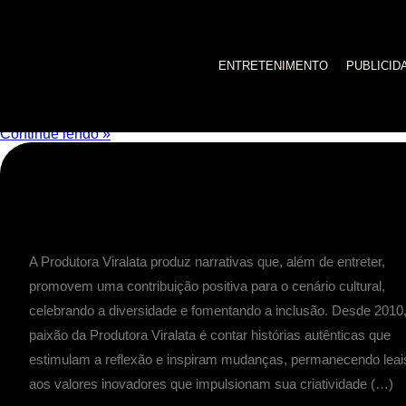
aldrea beltrão
ENTRETENIMENTO
PUBLICID
Avenida Beira-Mar terá estreia mundial no FICG
O filme concorre em duas [...]
Continue lendo »
A Produtora Viralata produz narrativas que, além de entreter,
promovem uma contribuição positiva para o cenário cultural,
celebrando a diversidade e fomentando a inclusão. Desde 2010,
paixão da Produtora Viralata é contar histórias autênticas que
estimulam a reflexão e inspiram mudanças, permanecendo leai
aos valores inovadores que impulsionam sua criatividade (…)