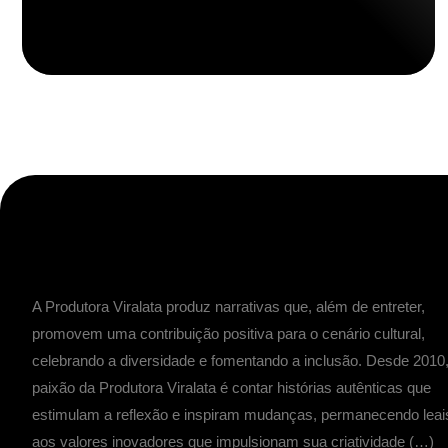
A Produtora Viralata produz narrativas que, além de entreter,
promovem uma contribuição positiva para o cenário cultural,
celebrando a diversidade e fomentando a inclusão. Desde 2010,
paixão da Produtora Viralata é contar histórias autênticas que
estimulam a reflexão e inspiram mudanças, permanecendo leai
aos valores inovadores que impulsionam sua criatividade (…)