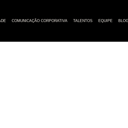
ADE
COMUNICAÇÃO CORPORATIVA
TALENTOS
EQUIPE
BLO
ENTRETENIMENTO
ção de document