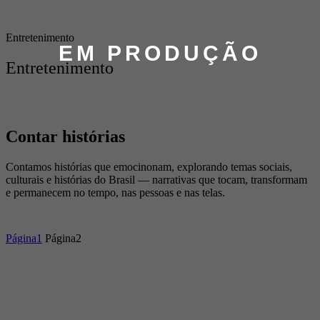
Entretenimento
EM PRODUÇÃO
Entretenimento
Contar histórias
Contamos histórias que emocinonam, explorando temas sociais,
culturais e histórias do Brasil
—
narrativas que tocam, transformam
e permanecem no tempo, nas pessoas e nas telas.
Página
1
Página
2