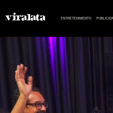
videocast
ENTRETENIMENTO
PUBLICID
Novo Episódio | A Hora do Render – Filmes de A