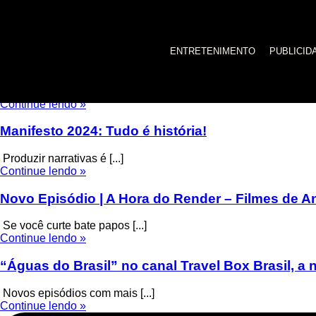
melhor produtora de vídeo
ENTRETENIMENTO
PUBLICID
Filmes Corporativos: Principais narrativas audio
A Produtora Viralata é [...]
Continue lendo »
Manifesto 2024: Tudo é história!
Produzir narrativas é [...]
Continue lendo »
Novo Episódio | A Hora do Render – Filmes de A
Se você curte bate papos [...]
Continue lendo »
“Águas do Brasil” no canal Travel Box Brasil, 
Novos episódios com mais [...]
Continue lendo »