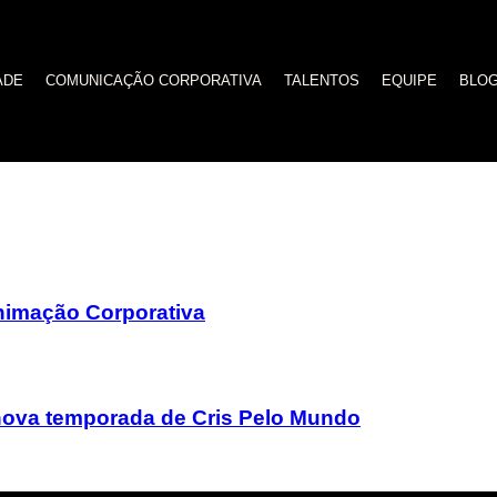
ADE
COMUNICAÇÃO CORPORATIVA
TALENTOS
EQUIPE
BLO
visuais para envolver o seu público
nimação Corporativa
a nova temporada de Cris Pelo Mundo