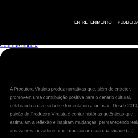
melhor direção de cinema
ENTRETENIMENTO
PUBLICID
Avenida Beira-Mar vence prêmio de Melhor Dire
Filme “Avenida [...]
Continue lendo »
A Produtora Viralata produz narrativas que, além de entreter,
promovem uma contribuição positiva para o cenário cultural,
celebrando a diversidade e fomentando a inclusão. Desde 2010,
paixão da Produtora Viralata é contar histórias autênticas que
estimulam a reflexão e inspiram mudanças, permanecendo leai
aos valores inovadores que impulsionam sua criatividade (…)