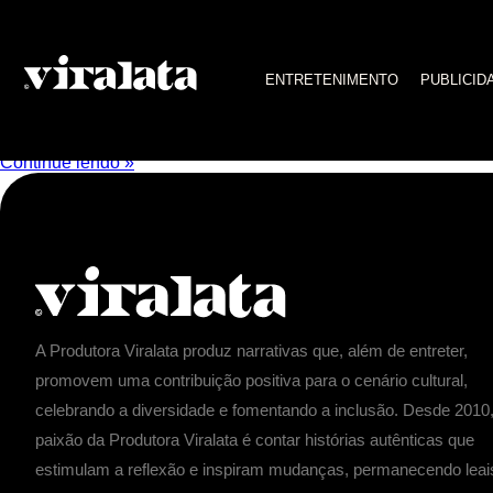
filme documentário brasileir
ENTRETENIMENTO
PUBLICID
Palace II: Três Quartos com Vista para o Mar, sai
Esta é uma das maiores [...]
Continue lendo »
A Produtora Viralata produz narrativas que, além de entreter,
promovem uma contribuição positiva para o cenário cultural,
celebrando a diversidade e fomentando a inclusão. Desde 2010,
paixão da Produtora Viralata é contar histórias autênticas que
estimulam a reflexão e inspiram mudanças, permanecendo leai