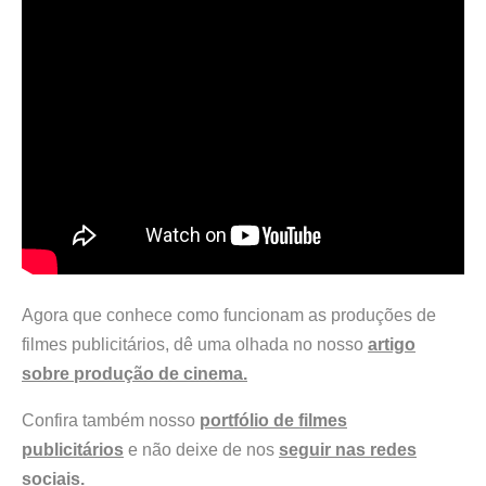
Agora que conhece como funcionam as produções de
filmes publicitários, dê uma olhada no nosso
artigo
sobre produção de cinema.
Confira também nosso
portfólio de filmes
publicitários
e não deixe de nos
seguir nas redes
sociais.