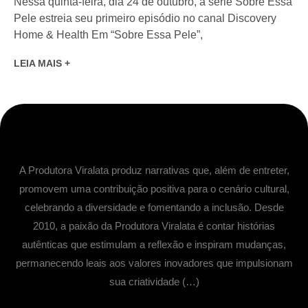
Nessa quinta-feira, dia 24 de outubro, a série Sobre Essa
Pele estreia seu primeiro episódio no canal Discovery
Home & Health Em “Sobre Essa Pele”,
LEIA MAIS +
A Produtora Viralata produz narrativas que, além de entreter,
promovem uma contribuição positiva para o cenário cultural,
celebrando a diversidade e fomentando a inclusão. Desde
2010, a paixão da Produtora Viralata é contar histórias
autênticas que estimulam a reflexão e inspiram mudanças,
permanecendo leais aos valores inovadores que impulsionam
sua criatividade (…)